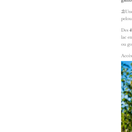
⛱️Un
pelou
Des
é
lac e
ou go
Accès