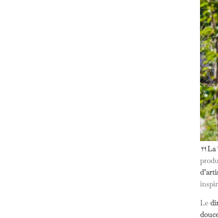
🍴
La 
produ
d’art
inspi
Le
di
douce