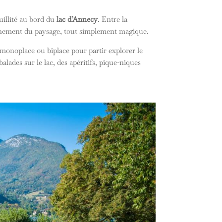
quillité au bord du
lac d’Annecy
. Entre la
einement du paysage, tout simplement magique.
 monoplace ou biplace pour partir explorer le
alades sur le lac, des apéritifs, pique-niques