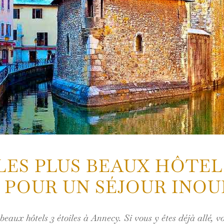
ES PLUS BEAUX HÔTELS
 POUR UN SÉJOUR INOU
eaux hôtels 3 étoiles à Annecy. Si vous y êtes déjà allé, v